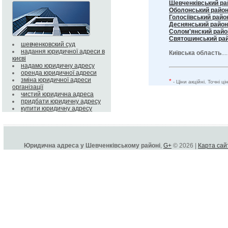
Шевченківський ра
Оболонський райо
Голосіївський райо
Деснянський район
Солом'янский райо
Святошинський ра
шевченковский суд
надання юридичної адреси в
Київська область
...
києві
надамо юридичну адресу
оренда юридичної адреси
зміна юридичної адреси
*
- Ціни акційні. Точні 
організації
чистий юридична адреса
придбати юридичну адресу
купити юридичну адресу
Юридична адреса у Шевченківському районі
,
G+
© 2026 |
Карта сай