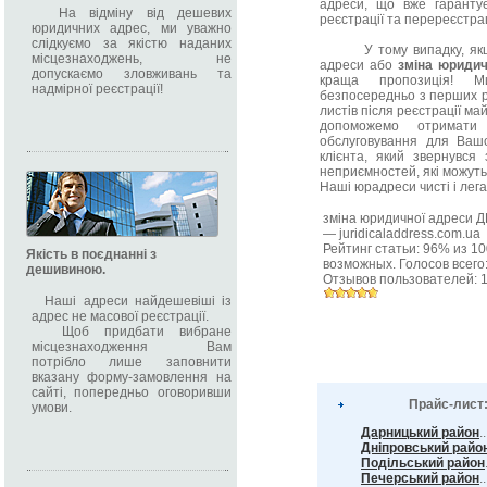
адреси, що вже гарантує
На відміну від дешевих
реєстрації та перереєстра
юридичних адрес, ми уважно
слідкуємо за якістю наданих
У тому випадку, якщо 
місцезнаходжень, не
адреси або
зміна юриди
допускаємо зловживань та
краща пропозиція! М
надмірної реєстрації!
безпосередньо з перших р
листів після реєстрації ма
допоможемо отримати 
обслуговування для Вашо
клієнта, який звернувся
неприємностей, які можуть
Наші юрадреси чисті і лега
зміна юридичної адреси 
—
juridicaladdress.com.ua
Рейтинг статьи:
96
% из
10
Якість в поєднанні з
возможных. Голосов всего
дешивиною.
Отзывов пользователей:
Наші адреси найдешевіші із
адрес не масової реєстрації.
Щоб придбати вибране
місцезнаходження Вам
потрібло лише заповнити
вказану форму-замовлення на
сайті, попередньо оговоривши
Прайс-лист
умови.
Дарницький район
.
Дніпровський райо
Подільський район
Печерський район
..