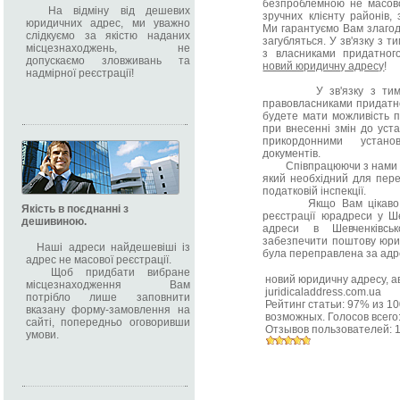
безпроблемною не масово
На відміну від дешевих
зручних клієнту районів, 
юридичних адрес, ми уважно
Ми гарантуємо Вам злагод
слідкуємо за якістю наданих
загубляться. У зв'язку з 
місцезнаходжень, не
з власниками придатного
допускаємо зловживань та
новий юридичну адресу
!
надмірної реєстрації!
У зв'язку з тим, що
правовласниками придатно
будете мати можливість 
при внесенні змін до уста
прикордонними устано
документів.
Співпрацюючи з нами Ви 
який необхідний для пере
податковій інспекції.
Якщо Вам цікаво нада
Якість в поєднанні з
реєстрації юрадреси у Ше
дешивиною.
адреси в Шевченківсь
забезпечити поштову юри
Наші адреси найдешевіші із
була переправлена за адр
адрес не масової реєстрації.
Щоб придбати вибране
новий юридичну адресу
, 
місцезнаходження Вам
juridicaladdress.com.ua
потрібло лише заповнити
Рейтинг статьи:
97
% из
10
вказану форму-замовлення на
возможных. Голосов всего
сайті, попередньо оговоривши
Отзывов пользователей:
умови.