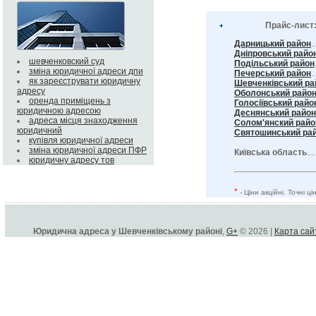
Прайс-лист
Дарницький район
.
Дніпровський райо
шевченковский суд
Подільський район
зміна юридичної адреси дпи
Печерський район
..
як зареєструвати юридичну
Шевченківський ра
адресу
Оболонський райо
оренда приміщень з
Голосіївський райо
юридичною адресою
Деснянський район
адреса місця знаходження
Солом'янский райо
юридичний
Святошинський ра
купівля юридичної адреси
зміна юридичної адреси ПФР
Київська область
...
юридичну адресу тов
*
- Ціни акційні. Точні 
Юридична адреса у Шевченківському районі
,
G+
© 2026 |
Карта сай